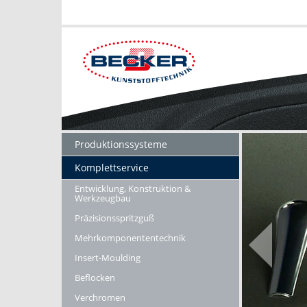
Produktionssysteme
Komplettservice
Entwicklung, Konstruktion &
Werkzeugbau
Präzisionsspritzguß
Mehrkomponententechnik
Insert-Moulding
Beflocken
Verchromen