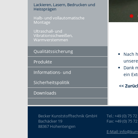
Lackieren, Lasern, Bedrucken und
Heissprägen
Halb- und vollautomatische
Montage
Ultraschall- und
Vibrationsschweißen,
Warmverstemmen
Qualitätssicherung
Nach h
unsere
Produkte
Dank m
Informations- und
ein Ext
Sicherheitspolitik
<< Zurüc
Downloads
Becker Kunststofftechnik GmbH
Tel.: +49 (0) 75 72
Bachäcker 19
Fax: +49 (0) 75 72
88367 Hohentengen
E-Mail: info@kun