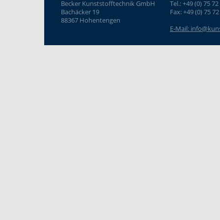
Becker Kunststofftechnik GmbH
Tel.: +49 (0) 75 72
Bachäcker 19
Fax: +49 (0) 75 72
88367 Hohentengen
E-Mail: info@kun