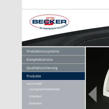
Produktionssysteme
Komplettservice
Qualitätssicherung
Produkte
Automobil
Lautsprecherblenden
Interieur
Exterieur