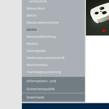
Lichttechnik
Weisse Ware
Elektro
Wasserzählerindustrie
Sanitär
Wasseraufbereitung
Medizin
Gartengeräte
Zweikomponententechnik
Maschinenbau
Haardesignausstattung
Informations- und
Sicherheitspolitik
Downloads